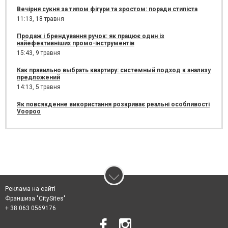
Вечірня сукня за типом фігури та зростом: поради стиліста
11:13,
18 травня
Продаж і брендування ручок: як працює один із
найефективніших промо-інструментів
15:43,
9 травня
Как правильно выбрать квартиру: системный подход к анализу
предложений
14:13,
5 травня
Як повсякденне використання розкриває реальні особливості
Voopoo
Реклама на сайті
Франшиза "CitySites"
+ 38 063 0569176