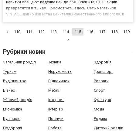
напитки обещают падение цен до 55%. Спешите, 01.11 акции
превратятся в тыкву. Просмотреть здесь. Сеть магазинов
VINTAGE давно известна ценителям качественного алкоголя, в
том числе, очень лояльной ценовой политикой. Но к празднику,
по словам представителей компании, количество скидок...
«
110
111
112
113
114
115
116
117
118
119
»
Рубрики новин
Загальний розділ
Техніка
Здоров'я
Туризм
Нерухомість
Транспорт
Будівництво
Відпочинок
Розваги
Бізнес
Меблі
Спорт
Жіночий розділ
Інтернет
Культура
Економіка
Інтер'єр
Мода
Кулінарія
Послуги
Родина
Подорожі
Робота
Дитячий розділ