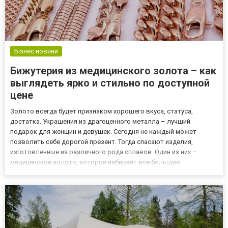
Бізнес новини
Бижутерия из медицинского золота – как
выглядеть ярко и стильно по доступной
цене
Золото всегда будет признаком хорошего вкуса, статуса,
достатка. Украшения из драгоценного металла – лучший
подарок для женщин и девушек. Сегодня не каждый может
позволить себе дорогой презент. Тогда спасают изделия,
изготовленные из различного рода сплавов. Один из них –
медицинское золото, которое набирает все большую
популярность. Какие преимущества медзолота? Название сплав
получил благодаря ювелирам. В медицине из него производят
хирургические инструм...