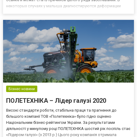
некоторых случаях у малыша диагностируются деформации
ступней с самого рождения. В таком случае без специальной
ортопедической обуви просто не обойтись. Врачи реком...
Бізнес новини
ПОЛЕТЕХНІКА – Лідер галузі 2020
Високі стандарти роботи, стабільна праця та прагнення до
більшого компанії ТОВ «Полетехніка» було гідно оцінено
Національним бізнес-рейтингом України. За результатами
діяльності у минулому році ПОЛЕТЕХНІКА шостий рік поспіль стає
«Лідером галузі» (з 2013 р.) Цього року компанія отримала