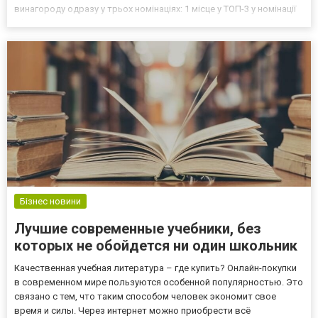
винагороду одразу у трьох номінаціях: 1 місце у ТОП-3 у номінації
«Фінансові показники успішної діяльності» у Запорізькій області;
1 місце у ТОП-45 у номінації «Фінансові п...
Бізнес новини
Лучшие современные учебники, без
которых не обойдется ни один школьник
Качественная учебная литература – где купить? Онлайн-покупки
в современном мире пользуются особенной популярностью. Это
связано с тем, что таким способом человек экономит свое
время и силы. Через интернет можно приобрести всё