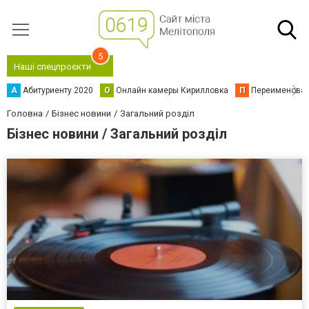
5
Наші спецпроєкти
А
Абитуриенту 2020
О
Онлайн камеры Кирилловка
П
Переименова
Головна
Бізнес новини
Загальний розділ
Бізнес новини / Загальний розділ