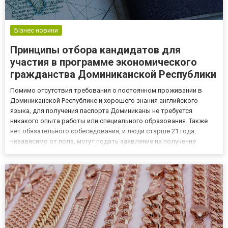
Бізнес новини
Принципы отбора кандидатов для
участия в программе экономического
гражданства Доминиканской Республики
Помимо отсутствия требования о постоянном проживании в
Доминиканской Республике и хорошего знания английского
языка, для получения паспорта Доминиканы не требуется
никакого опыта работы или специального образования. Также
нет обязательного собеседования, и люди старше 21 года,
независимо от пола, могут подать заявление на получение
«второго паспорта» в этой стране. Хотите получить гражданство
через натурализацию? На портале InternationalWealth.info вы
найд...