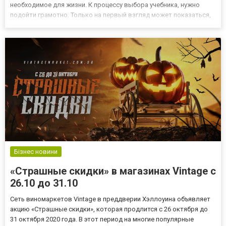
необходимое для жизни. К процессу выбора учебника, нужно
подойти грамотно. Только на первый взгляд может показаться,
что это простая задача. При выборе обращаем внимание на
следующие критерии: качество текста; оформление; простота и
д...
Бізнес новини
«Страшные скидки» в магазинах Vintage c
26.10 до 31.10
Сеть виномаркетов Vintage в преддверии Хэллоуина объявляет
акцию «Страшные скидки», которая продлится с 26 октября до
31 октября 2020 года. В этот период на многие популярные