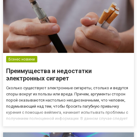
Бізнес новини
Преимущества и недостатки
электронных сигарет
Сколько существуют электронные сигареты, столько и ведутся
споры вокруг их пользы или вреда. Причем, аргументы сторон
порой оказываются настолько неоднозначными, что человек,
подумывающий над тем, чтобы бросить пагубную привычку
курения с помощью вейпинга, начинает испытывать проблемы с
получением полноценной информации. В данном случае следует
руководствоваться бессмертной практикой и перед принятием
конкретного решения просто взвесить все за и против тог...