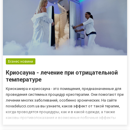
Бізнес новини
Криосауна - лечение при отрицательной
температуре
Криокамера и криосауна - это помещения, предназначенные для
проведения системных процедур криотерапии. Они помогают при
лечении многих заболеваний, особенно хронических. На сайте
novadelucci.com.ua вы узнаете, каков эффект от такой терапии,
когда проводятся процедуры, как и в какой одежде, а также
каковы противопоказания и возможные побочные эффекты
лечения. Чтобы снизить температуру в криокамере до
определенного уровня, лица, ответственные за ее работу, и...