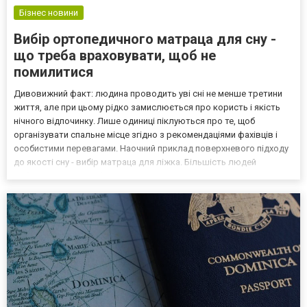
Бізнес новини
Вибір ортопедичного матраца для сну -
що треба враховувати, щоб не
помилитися
Дивовижний факт: людина проводить уві сні не менше третини
життя, але при цьому рідко замислюється про користь і якість
нічного відпочинку. Лише одиниці піклуються про те, щоб
організувати спальне місце згідно з рекомендаціями фахівців і
особистими перевагами. Наочний приклад поверхневого підходу
до якості сну - вибір матраца для ліжка. Більшість людей
вибирають цей виріб, узявши до уваги тільки два критерії: ціну і
розміри. Адже саме матрац повною мірою в...