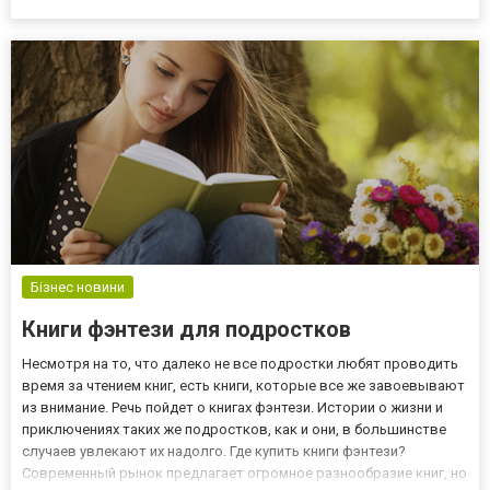
продукцию, компания постоянно растет и развивается, выходя
на новые рынки сбыта. Что производит ТМ “Анабель Арто”
Кроме...
Бізнес новини
Книги фэнтези для подростков
Несмотря на то, что далеко не все подростки любят проводить
время за чтением книг, есть книги, которые все же завоевывают
из внимание. Речь пойдет о книгах фэнтези. Истории о жизни и
приключениях таких же подростков, как и они, в большинстве
случаев увлекают их надолго. Где купить книги фэнтези?
Современный рынок предлагает огромное разнообразие книг, но