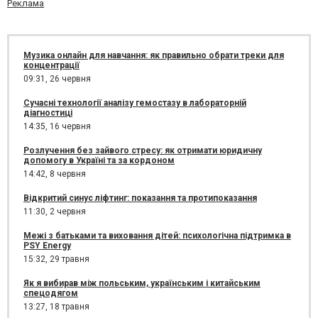
Реклама
Музика онлайн для навчання: як правильно обрати треки для
концентрації
09:31,
26 червня
Сучасні технології аналізу гемостазу в лабораторній
діагностиці
14:35,
16 червня
Розлучення без зайвого стресу: як отримати юридичну
допомогу в Україні та за кордоном
14:42,
8 червня
Відкритий синус ліфтинг: показання та протипоказання
11:30,
2 червня
Межі з батьками та виховання дітей: психологічна підтримка в
PSY Energy
15:32,
29 травня
Як я вибирав між польським, українським і китайським
спецодягом
13:27,
18 травня