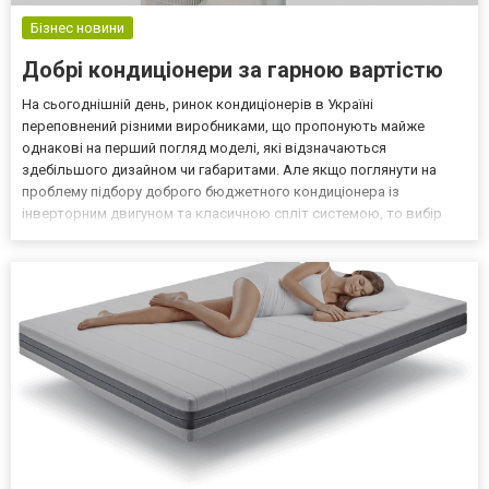
Бізнес новини
Добрі кондиціонери за гарною вартістю
На сьогоднішній день, ринок кондиціонерів в Україні
переповнений різними виробниками, що пропонують майже
однакові на перший погляд моделі, які відзначаються
здебільшого дизайном чи габаритами. Але якщо поглянути на
проблему підбору доброго бюджетного кондиціонера із
інверторним двигуном та класичною спліт системою, то вибір
стає очевидним — Cooper&hunter. Саме ця компанія перша
поставила до ринку кондиціонери із максимально низькими
цінами да габаритами,...